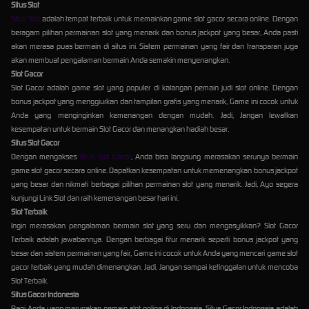
Situs Slot
Situs Slot
adalah tempat terbaik untuk memainkan game slot gacor secara online. Dengan
beragam pilihan permainan slot yang menarik dan bonus jackpot yang besar, Anda pasti
akan merasa puas bermain di situs ini. Sistem permainan yang fair dan transparan juga
akan membuat pengalaman bermain Anda semakin menyenangkan.
Slot Gacor
Slot Gacor adalah game slot yang populer di kalangan pemain judi slot online. Dengan
bonus jackpot yang menggiurkan dan tampilan grafis yang menarik, Game ini cocok untuk
Anda yang menginginkan kemenangan dengan mudah. Jadi, Jangan lewatkan
kesempatan untuk bermain Slot Gacor dan menangkan hadiah besar.
Situs Slot Gacor
Dengan mengakses
Situs Slot Gacor
, Anda bisa langsung merasakan serunya bermain
game slot gacor secara online. Dapatkan kesempatan untuk memenangkan bonus jackpot
yang besar dan nikmati berbagai pilihan permainan slot yang menarik. Jadi, Ayo segera
kunjungi Link Slot dan raih kemenangan besar hari ini.
Slot Terbaik
Ingin merasakan pengalaman bermain slot yang seru dan mengasyikkan? Slot Gacor
Terbaik adalah jawabannya. Dengan berbagai fitur menarik seperti bonus jackpot yang
besar dan sistem permainan yang fair, Game ini cocok untuk Anda yang mencari game slot
gacor terbaik yang mudah dimenangkan. Jadi, Jangan sampai ketinggalan untuk mencoba
Slot Terbaik.
Situs Gacor Indonesia
Bagi Anda yang merupakan pemain slot online di Indonesia, Situs Gacor Indonesia adalah