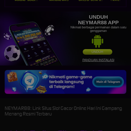
UNDUH
NEYMAR88 APP
Nikmati berbagai permainan dalam satu
genggaman
UNDUH
PANDUAN INSTALASI
NEYMAR88: Link Situs Slot Gacor Online Hari Ini Gampang
Menang Resmi Terbaru