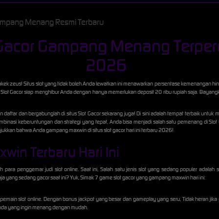
 Gampang Menang Resmi Terbaru
ot Gacor Gampang Menang Terperc
2026
akek zeus! Situs slot yang tidak boleh Anda lewatkan ini menawarkan persentase kemenangan hin
nk Slot Gacor siap menghibur Anda dengan hanya memerlukan deposit 20 ribu rupiah saja. Bayan
 daftar dan bergabunglah di situs Slot Gacor sekarang juga! Di sini adalah tempat terbaik unt
inasi keberuntungan dan strategi yang tepat, Anda bisa menjadi salah satu pemenang di Slot G
njukkan bahwa Anda gampang maxwin di situs slot gacor hari ini terbaru 2026!
win Terbaru Hari Ini
 para penggemar judi slot online. Saat ini, Salah satu jenis slot yang sedang populer adalah 
 yang sedang gacor saat ini? Yuk, Simak 7 game slot gacor yang gampang maxwin hari ini:
emain slot online. Dengan bonus jackpot yang besar dan gameplay yang seru, Tidak heran jika 
 Anda yang ingin menang dengan mudah.