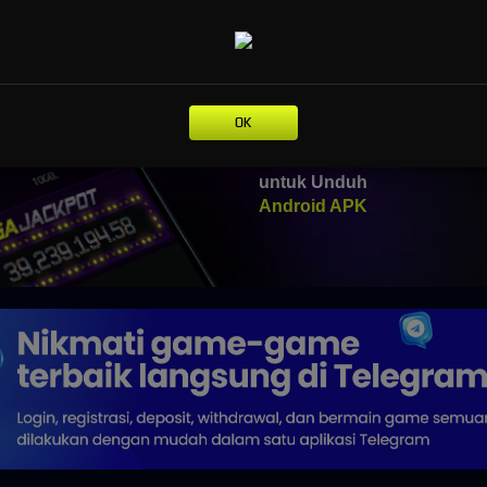
Nikmati berbagai pe
NEYMAR8
Panduan in
OK
Pindai kode QR
untuk Unduh
Android APK