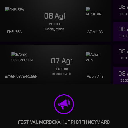
08 
08 Agt
00.0
19.00.00
08 
friendly match
CHELSEA
AC.MILAN
21.0
08 
07 Agt
18.0
19.00.00
08 
friendly match
BAYER LEVERKUSEN
Aston Villa
22.0
UNDUH APLIK
NEYMAR88 A
FESTIVAL MERDEKA HUT RI 81TH NEYMAR8