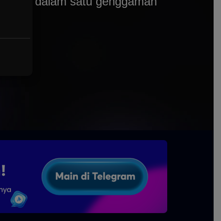
rmainan dalam satu genggaman
8 App
stalasi