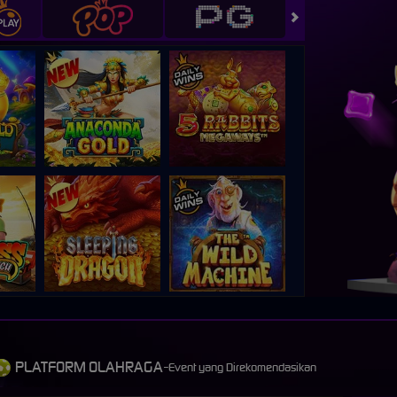
PLATFORM OLAHRAGA-
Event yang Direkomendasikan