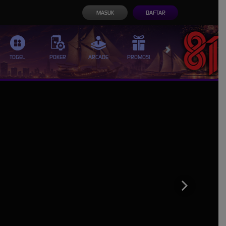
MASUK
DAFTAR
TOGEL
POKER
ARCADE
PROMOSI