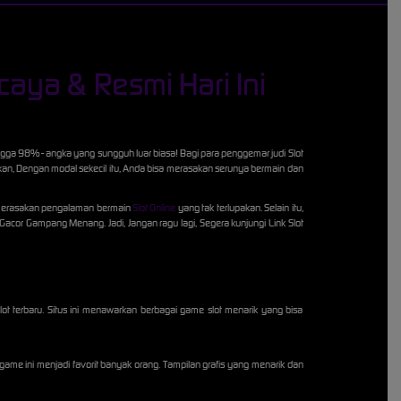
aya & Resmi Hari Ini
gga 98% - angka yang sungguh luar biasa! Bagi para penggemar judi Slot
gkan, Dengan modal sekecil itu, Anda bisa merasakan serunya bermain dan
uk merasakan pengalaman bermain
Slot Online
yang tak terlupakan. Selain itu,
acor Gampang Menang. Jadi, Jangan ragu lagi, Segera kunjungi Link Slot
slot terbaru. Situs ini menawarkan berbagai game slot menarik yang bisa
game ini menjadi favorit banyak orang. Tampilan grafis yang menarik dan