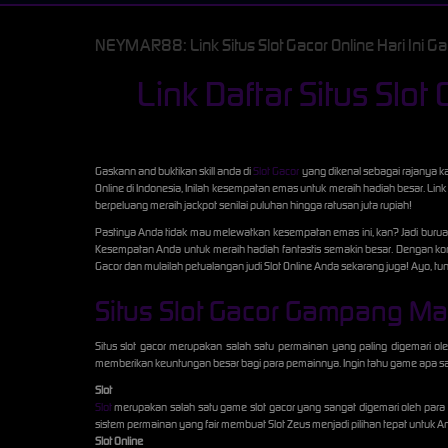
NEYMAR88: Link Situs Slot Gacor Online Hari Ini
Link Daftar Situs Sl
Gaskann and buktikan skill anda di
Slot Gacor
yang dikenal sebagai rajanya k
Online di Indonesia, Inilah kesempatan emas untuk meraih hadiah besar. Li
berpeluang meraih jackpot senilai puluhan hingga ratusan juta rupiah!
Pastinya Anda tidak mau melewatkan kesempatan emas ini, kan? Jadi buruan
Kesempatan Anda untuk meraih hadiah fantastis semakin besar. Dengan komb
Gacor dan mulailah petualangan judi Slot Online Anda sekarang juga! Ayo, tu
Situs Slot Gacor Gampang Max
Situs slot gacor merupakan salah satu permainan yang paling digemari oleh
memberikan keuntungan besar bagi para pemainnya. Ingin tahu game apa saja
Slot
Slot
merupakan salah satu game slot gacor yang sangat digemari oleh para p
sistem permainan yang fair membuat Slot Zeus menjadi pilihan tepat untuk
Slot Online