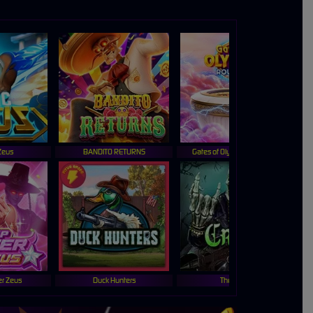
Zeus
BANDITO RETURNS
Gates of Olympus Roulette
r Zeus
Duck Hunters
The Crypt