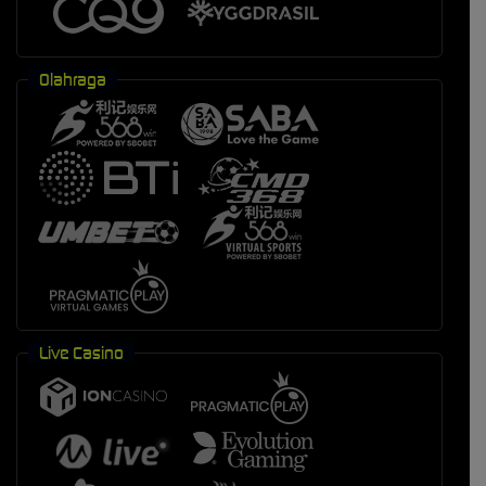
Olahraga
Live Casino