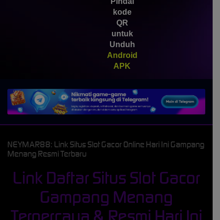
Pindai
kode
QR
untuk
Unduh
Android
APK
NEYMAR88: Link Situs Slot Gacor Online Hari Ini Gampang
Menang Resmi Terbaru
Link Daftar Situs Slot Gacor
Gampang Menang
Terpercaya & Resmi Hari Ini