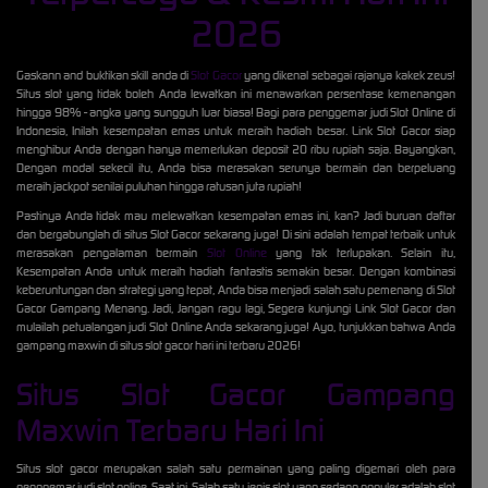
2026
Gaskann and buktikan skill anda di
Slot Gacor
yang dikenal sebagai rajanya kakek zeus!
Situs slot yang tidak boleh Anda lewatkan ini menawarkan persentase kemenangan
hingga 98% - angka yang sungguh luar biasa! Bagi para penggemar judi Slot Online di
Indonesia, Inilah kesempatan emas untuk meraih hadiah besar. Link Slot Gacor siap
menghibur Anda dengan hanya memerlukan deposit 20 ribu rupiah saja. Bayangkan,
Dengan modal sekecil itu, Anda bisa merasakan serunya bermain dan berpeluang
meraih jackpot senilai puluhan hingga ratusan juta rupiah!
Pastinya Anda tidak mau melewatkan kesempatan emas ini, kan? Jadi buruan daftar
dan bergabunglah di situs Slot Gacor sekarang juga! Di sini adalah tempat terbaik untuk
merasakan pengalaman bermain
Slot Online
yang tak terlupakan. Selain itu,
Kesempatan Anda untuk meraih hadiah fantastis semakin besar. Dengan kombinasi
keberuntungan dan strategi yang tepat, Anda bisa menjadi salah satu pemenang di Slot
Gacor Gampang Menang. Jadi, Jangan ragu lagi, Segera kunjungi Link Slot Gacor dan
mulailah petualangan judi Slot Online Anda sekarang juga! Ayo, tunjukkan bahwa Anda
gampang maxwin di situs slot gacor hari ini terbaru 2026!
Situs Slot Gacor Gampang
Maxwin Terbaru Hari Ini
Situs slot gacor merupakan salah satu permainan yang paling digemari oleh para
penggemar judi slot online. Saat ini, Salah satu jenis slot yang sedang populer adalah slot