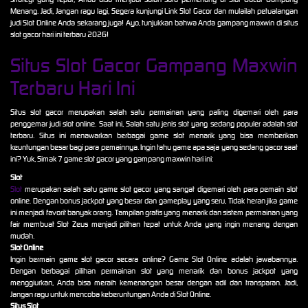
Menang. Jadi, Jangan ragu lagi, Segera kunjungi Link Slot Gacor dan mulailah petualangan
judi Slot Online Anda sekarang juga! Ayo, tunjukkan bahwa Anda gampang maxwin di situs
slot gacor hari ini terbaru 2026!
Situs Slot Gacor Gampang Maxwin
Terbaru Hari Ini
Situs slot gacor merupakan salah satu permainan yang paling digemari oleh para
penggemar judi slot online. Saat ini, Salah satu jenis slot yang sedang populer adalah slot
terbaru. Situs ini menawarkan berbagai game slot menarik yang bisa memberikan
keuntungan besar bagi para pemainnya. Ingin tahu game apa saja yang sedang gacor saat
ini? Yuk, Simak 7 game slot gacor yang gampang maxwin hari ini:
Slot
Slot
merupakan salah satu game slot gacor yang sangat digemari oleh para pemain slot
online. Dengan bonus jackpot yang besar dan gameplay yang seru, Tidak heran jika game
ini menjadi favorit banyak orang. Tampilan grafis yang menarik dan sistem permainan yang
fair membuat Slot Zeus menjadi pilihan tepat untuk Anda yang ingin menang dengan
mudah.
Slot Online
Ingin bermain game slot gacor secara online? Game Slot Online adalah jawabannya.
Dengan berbagai pilihan permainan slot yang menarik dan bonus jackpot yang
menggiurkan, Anda bisa meraih kemenangan besar dengan adil dan transparan. Jadi,
Jangan ragu untuk mencoba keberuntungan Anda di Slot Online.
Situs Slot