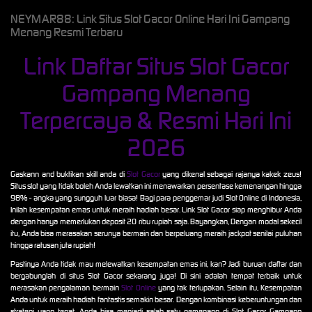
NEYMAR88: Link Situs Slot Gacor Online Hari Ini Gampang
Menang Resmi Terbaru
Link Daftar Situs Slot Gacor
Gampang Menang
Terpercaya & Resmi Hari Ini
2026
Gaskann and buktikan skill anda di
Slot Gacor
yang dikenal sebagai rajanya kakek zeus!
Situs slot yang tidak boleh Anda lewatkan ini menawarkan persentase kemenangan hingga
98% - angka yang sungguh luar biasa! Bagi para penggemar judi Slot Online di Indonesia,
Inilah kesempatan emas untuk meraih hadiah besar. Link Slot Gacor siap menghibur Anda
dengan hanya memerlukan deposit 20 ribu rupiah saja. Bayangkan, Dengan modal sekecil
itu, Anda bisa merasakan serunya bermain dan berpeluang meraih jackpot senilai puluhan
hingga ratusan juta rupiah!
Pastinya Anda tidak mau melewatkan kesempatan emas ini, kan? Jadi buruan daftar dan
bergabunglah di situs Slot Gacor sekarang juga! Di sini adalah tempat terbaik untuk
merasakan pengalaman bermain
Slot Online
yang tak terlupakan. Selain itu, Kesempatan
Anda untuk meraih hadiah fantastis semakin besar. Dengan kombinasi keberuntungan dan
strategi yang tepat, Anda bisa menjadi salah satu pemenang di Slot Gacor Gampang