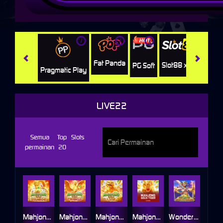
i
i
i
i
i
Jili
Fat Panda
Slot88 x PP
PG Soft
Pragmatic Play
LIVE22
Semua
Top
Slots
permainan
20
Mahjong Gold: Dragon
Mahjong Gold: Phoenix
Mahjong Gold: Lion
Mahjong Gold: Tiger
Wonders of Giza Pyramid