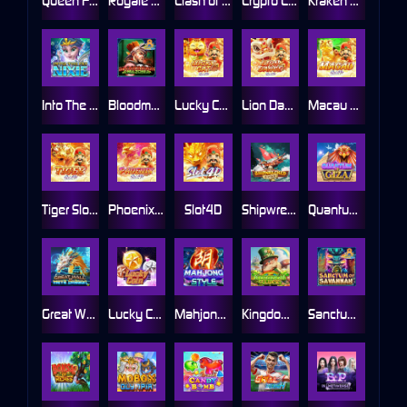
Queen Femida 2
Royale Ace
Clash of Olympus
Crypto Coin
Kraken Queen
Into The Fay: Nixie
Bloodmoon Amazonia
Lucky Cat Slot4D
Lion Dance Slot4D
Macau Slot4D
Tiger Slot4D
Phoenix Slot4D
Slot4D
Shipwrecked Riches
Quantum Of Giza
Great Wall of Meta Dragon
Lucky Coins
Mahjong Style
Kingdom of Luck
Sanctum Of Savanah