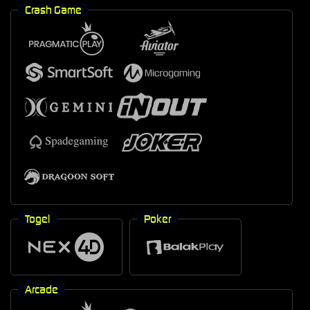
Crash Game
Togel
Poker
Arcade