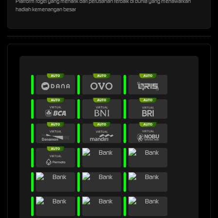
Platform togel yang menarik dari perusahan terbaik di dunia yang menawarkan
hadiah kemenangan besar