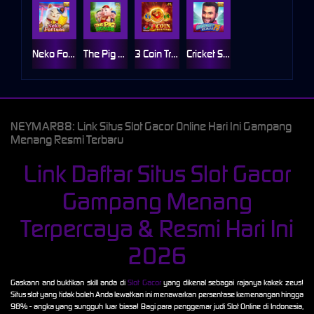
Neko Fortune
The Pig House
3 Coin Treasures
Cricket Sah 75
NEYMAR88: Link Situs Slot Gacor Online Hari Ini Gampang
Menang Resmi Terbaru
Link Daftar Situs Slot Gacor
Gampang Menang
Terpercaya & Resmi Hari Ini
2026
Gaskann and buktikan skill anda di
Slot Gacor
yang dikenal sebagai rajanya kakek zeus!
Situs slot yang tidak boleh Anda lewatkan ini menawarkan persentase kemenangan hingga
98% - angka yang sungguh luar biasa! Bagi para penggemar judi Slot Online di Indonesia,