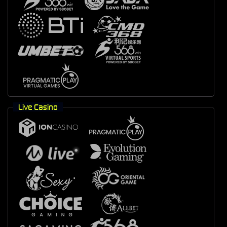
Live Casino