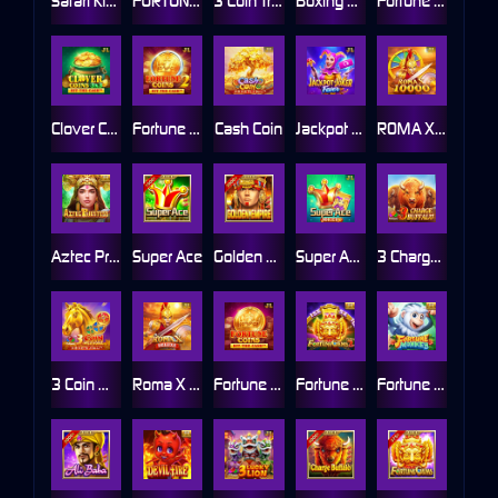
Safari King
FORTUNE GARUDA 500
3 Coin Treasures 2
Boxing King Title Match
Fortune Gems 500
Clover Coins 3x3
Fortune Coins 2
Cash Coin
Jackpot Joker FEVER
ROMA X 10000
Aztec Priestess
Super Ace
Golden Empire
Super Ace Joker
3 Charge Buffalo
3 Coin Wild Horse
Roma X Deluxe
Fortune Coins
Fortune Gems 2
Fortune Monkey