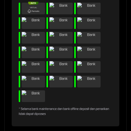
* Selama bank maintenance dan bank offline deposit dan penarikan
tidak dapat diproses