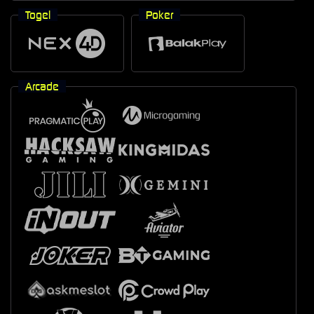
Togel
Poker
Arcade