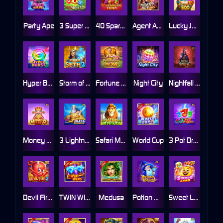
Party Ape
3 Super Ace
40 Sparkling Crown
Agent Ace
Lucky Jaguar 500
Hyper Burst
Storm of Seth 2
Fortune Gems Legend
Night City
Nightfall Hunting
Money Pot
3 Lightning Blitz
Safari Mystery
World Cup
3 Pot Dragons
Devil Fire 2
TWIN WINS
Medusa
Potion Wizard
Sweet Land