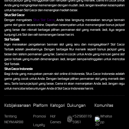
bonus jackpot yang menggiurkan dan tampilan grafis yang menarik, Game ini cocok untuk
Anda yang menginginkan kemenangan dengan mudah. Jadi, Jangan lewatkan kesempatan
untuk bermain Slot Gacor dan menangkan hadiah besar.
Situs Slot Gacor
Dengan mengakses
Situs Slot Gacor
, Anda bisa langsung merasakan serunya bermain
game slot gacor secara online. Dapatkan kesempatan untuk memenangkan bonus jackpot
yang besar dan nikmati berbagai pilihan permainan slot yang menarik. Jadi, Ayo segera
kunjungi Link Slot dan raih kemenangan besar hari ini.
Slot Terbaik
Ingin merasakan pengalaman bermain slot yang seru dan mengasyikkan? Slot Gacor
Terbaik adalah jawabannya. Dengan berbagai fitur menarik seperti bonus jackpot yang
besar dan sistem permainan yang fair, Game ini cocok untuk Anda yang mencari game slot
gacor terbaik yang mudah dimenangkan. Jadi, Jangan sampai ketinggalan untuk mencoba
Slot Terbaik.
Situs Gacor Indonesia
Bagi Anda yang merupakan pemain slot online di Indonesia, Situs Gacor Indonesia adalah
game yang cocok untuk Anda. Dengan berbagai pilihan permainan slot yang menarik dan
seru, Serta bonus jackpot yang besar, Game ini akan memanjakan Anda. Jadi, Jangan ragu
untuk mencoba keberuntungan Anda di Slot Gacor Indonesia hari ini.
Kebijaksanaan
Platform
Kategori
Dukungan
Komunitas
Tentang
Promosi
Hot
+52968119
Whatsa
NEYMAR88
Games
5961
pp
Loyalty