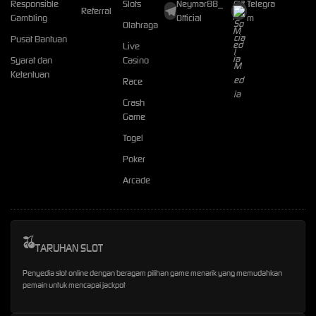
Responsible
Slots
Neymar88_
Telegra
Referral
Gambling
Official
m
Olahraga
Pusat Bantuan
Live
Syarat dan
Casino
Ketentuan
Race
Crash
Game
Togel
Poker
Arcade
TARUHAN SLOT
Penyedia slot online dengan beragam pilihan game menarik yang memudahkan
pemain untuk mencapai jackpot