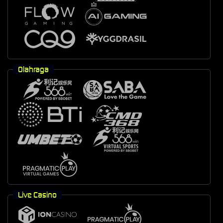
Olahraga
Live Casino