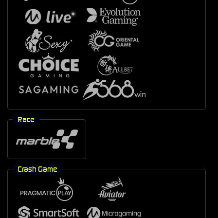
Race
Crash Game