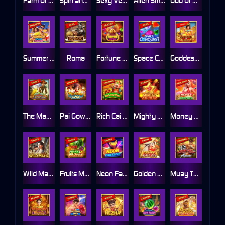
Farm Of Fortune
Spin and Win
Sexy Vegas
Alien Smash
God Of Wealth
Summer Splash Paradise
Roma
Fortune Jewels III
Space Conquest
Goddess Of Egypt
The Maya Myth
Pai Gow Ways
Rich Cai Shen
Mighty Sevens
Money Empire
Wild Mafia
Fruits Mania
Neon Fantasy
Golden Horse Ride
Muay Thai Fighter