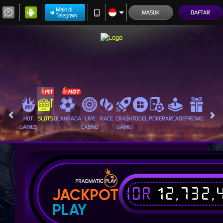
Main di
MASUK
DAFTAR
Telegram
HOT
SLOTS
OLAHRAGA
LIVE
RACE
CRASH
TOGEL
POKER
ARCADE
PROMOSI
GAMES
CASINO
GAME
IDR
12,732,
JACKPOT
PLAY