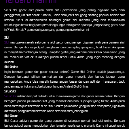
Situs slot gacor merupakan salah satu permainan yang paling digemari oleh para
penggemar judi slot online. Saat ini, Salah satu jenis slot yang sedang populer adalah slot
terbaru. Situs ini menawarkan berbagai game slot menarik yang bisa memberikan
keuntungan besar bagi para pemainnya. Ingin tahu game apa saja yang sedang gacor saat
ini? Yuk, Simak 7 game slot gacor yang gampang maxwin hari ini:
Slot
Slot
merupakan salah satu game slot gacor yang sangat digemari oleh para pemain slot
online. Dengan bonus jackpot yang besar dan gameplay yang seru, Tidak heran jika game
ini menjadi favorit banyak orang. Tampilan grafis yang menarik dan sistem permainan yang
fair membuat Slot Zeus menjadi pilihan tepat untuk Anda yang ingin menang dengan
mudah.
Slot Online
Ingin bermain game slot gacor secara online? Game Slot Online adalah jawabannya.
Dengan berbagai pilihan permainan slot yang menarik dan bonus jackpot yang
menggiurkan, Anda bisa meraih kemenangan besar dengan adil dan transparan. Jadi,
Jangan ragu untuk mencoba keberuntungan Anda di Slot Online.
Situs Slot
Situs Slot
adalah tempat terbaik untuk memainkan game slot gacor secara online. Dengan
beragam pilihan permainan slot yang menarik dan bonus jackpot yang besar, Anda pasti
akan merasa puas bermain di situs ini. Sistem permainan yang fair dan transparan juga akan
membuat pengalaman bermain Anda semakin menyenangkan.
Slot Gacor
Slot Gacor adalah game slot yang populer di kalangan pemain judi slot online. Dengan
bonus jackpot yang menggiurkan dan tampilan grafis yang menarik, Game ini cocok untuk