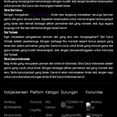
Anda yang menginginkan kemenangan dengan mudah. Jadi, Jangan lewatkan kesempatan
untuk bermain Slot Gacor dan menangkan hadiah besar.
Situs Slot Gacor
Dengan mengakses
Situs Slot Gacor
, Anda bisa langsung merasakan serunya bermain
game slot gacor secara online. Dapatkan kesempatan untuk memenangkan bonus jackpot
yang besar dan nikmati berbagai pilihan permainan slot yang menarik. Jadi, Ayo segera
kunjungi Link Slot dan raih kemenangan besar hari ini.
Slot Terbaik
Ingin merasakan pengalaman bermain slot yang seru dan mengasyikkan? Slot Gacor
Terbaik adalah jawabannya. Dengan berbagai fitur menarik seperti bonus jackpot yang
besar dan sistem permainan yang fair, Game ini cocok untuk Anda yang mencari game slot
gacor terbaik yang mudah dimenangkan. Jadi, Jangan sampai ketinggalan untuk mencoba
Slot Terbaik.
Situs Gacor Indonesia
Bagi Anda yang merupakan pemain slot online di Indonesia, Situs Gacor Indonesia adalah
game yang cocok untuk Anda. Dengan berbagai pilihan permainan slot yang menarik dan
seru, Serta bonus jackpot yang besar, Game ini akan memanjakan Anda. Jadi, Jangan ragu
untuk mencoba keberuntungan Anda di Slot Gacor Indonesia hari ini.
Kebijaksanaan
Platform
Kategori
Dukungan
Komunitas
Tentang
Promosi
Hot
+52968119
Whatsa
NEYMAR88
Games
5961
pp
Loyalty
Responsible
Slots
Neymar88_
Telegra