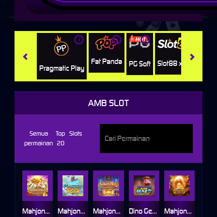
i
i
i
i
i
Jili
Fat Panda
Slot88 x PP
PG Soft
Pragmatic Play
AMB SLOT
Semua
Top
Slots
permainan
20
Mahjong Legend
Mahjong of the White Tiger
Mahjong Legend Xmas
Dino Gems
Mahjong Legacy