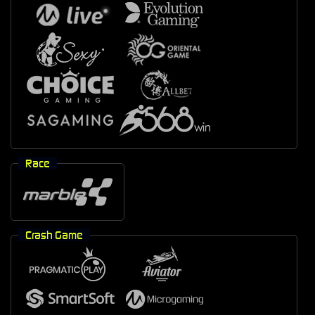
Race
Crash Game