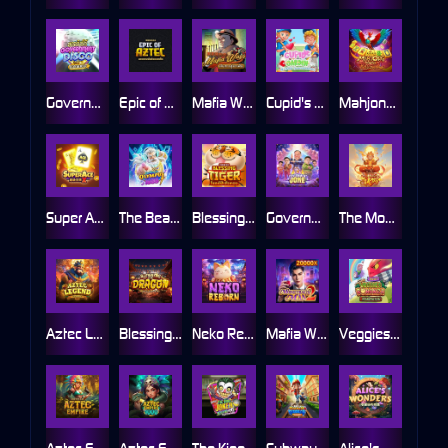
Government Disco
Epic of Aztec
Mafia Ways
Cupid's Garden
Mahjong of the Phoenix
Super Ace X
The Beat of Olympus 1000
Blessing of the Tiger
Government Joke
The Monkey King
Aztec Legend
Blessing of the Dragon
Neko Reborn
Mafia Ways II : Metro Haven Heist
Veggies Bonanza