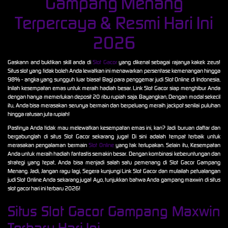
Gampang Menang
Terpercaya & Resmi Hari Ini
2026
Gaskann and buktikan skill anda di
Slot Gacor
yang dikenal sebagai rajanya kakek zeus!
Situs slot yang tidak boleh Anda lewatkan ini menawarkan persentase kemenangan hingga
98% - angka yang sungguh luar biasa! Bagi para penggemar judi Slot Online di Indonesia,
Inilah kesempatan emas untuk meraih hadiah besar. Link Slot Gacor siap menghibur Anda
dengan hanya memerlukan deposit 20 ribu rupiah saja. Bayangkan, Dengan modal sekecil
itu, Anda bisa merasakan serunya bermain dan berpeluang meraih jackpot senilai puluhan
hingga ratusan juta rupiah!
Pastinya Anda tidak mau melewatkan kesempatan emas ini, kan? Jadi buruan daftar dan
bergabunglah di situs Slot Gacor sekarang juga! Di sini adalah tempat terbaik untuk
merasakan pengalaman bermain
Slot Online
yang tak terlupakan. Selain itu, Kesempatan
Anda untuk meraih hadiah fantastis semakin besar. Dengan kombinasi keberuntungan dan
strategi yang tepat, Anda bisa menjadi salah satu pemenang di Slot Gacor Gampang
Menang. Jadi, Jangan ragu lagi, Segera kunjungi Link Slot Gacor dan mulailah petualangan
judi Slot Online Anda sekarang juga! Ayo, tunjukkan bahwa Anda gampang maxwin di situs
slot gacor hari ini terbaru 2026!
Situs Slot Gacor Gampang Maxwin
Terbaru Hari Ini