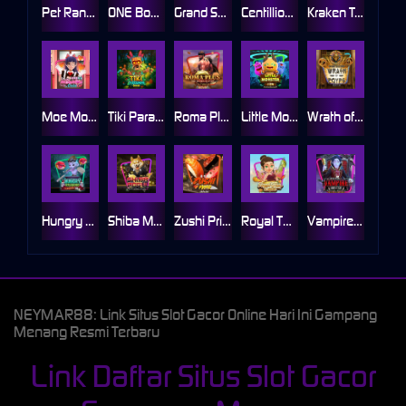
Pet Ranger
ONE Boxing
Grand Shine
Centillion Gods
Kraken Treasure
Moe Moe Cute
Tiki Paradise
Roma Plus
Little Monster
Wrath of Egypt
Hungry Krahung
Shiba Mogul
Zushi Prime
Royal Thai Dessert
Vampire Hunter
NEYMAR88: Link Situs Slot Gacor Online Hari Ini Gampang
Menang Resmi Terbaru
Link Daftar Situs Slot Gacor