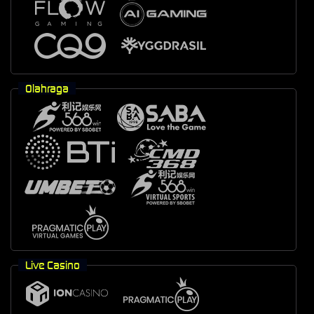
Olahraga
Live Casino