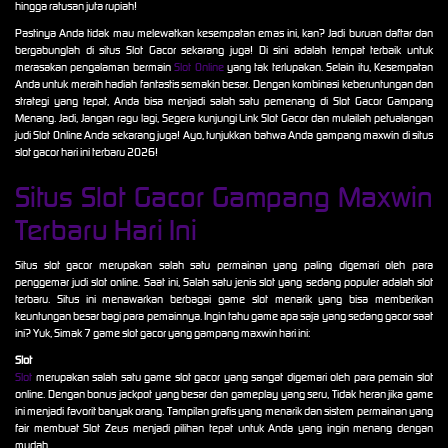
hingga ratusan juta rupiah!
Pastinya Anda tidak mau melewatkan kesempatan emas ini, kan? Jadi buruan daftar dan
bergabunglah di situs Slot Gacor sekarang juga! Di sini adalah tempat terbaik untuk
merasakan pengalaman bermain
Slot Online
yang tak terlupakan. Selain itu, Kesempatan
Anda untuk meraih hadiah fantastis semakin besar. Dengan kombinasi keberuntungan dan
strategi yang tepat, Anda bisa menjadi salah satu pemenang di Slot Gacor Gampang
Menang. Jadi, Jangan ragu lagi, Segera kunjungi Link Slot Gacor dan mulailah petualangan
judi Slot Online Anda sekarang juga! Ayo, tunjukkan bahwa Anda gampang maxwin di situs
slot gacor hari ini terbaru 2026!
Situs Slot Gacor Gampang Maxwin
Terbaru Hari Ini
Situs slot gacor merupakan salah satu permainan yang paling digemari oleh para
penggemar judi slot online. Saat ini, Salah satu jenis slot yang sedang populer adalah slot
terbaru. Situs ini menawarkan berbagai game slot menarik yang bisa memberikan
keuntungan besar bagi para pemainnya. Ingin tahu game apa saja yang sedang gacor saat
ini? Yuk, Simak 7 game slot gacor yang gampang maxwin hari ini:
Slot
Slot
merupakan salah satu game slot gacor yang sangat digemari oleh para pemain slot
online. Dengan bonus jackpot yang besar dan gameplay yang seru, Tidak heran jika game
ini menjadi favorit banyak orang. Tampilan grafis yang menarik dan sistem permainan yang
fair membuat Slot Zeus menjadi pilihan tepat untuk Anda yang ingin menang dengan
mudah.