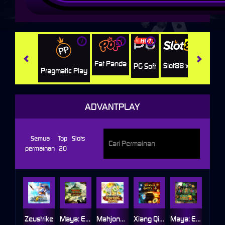
i
i
i
i
i
Jili
Fat Panda
Slot88 x PP
PG Soft
Pragmatic Play
ADVANTPLAY
Semua
Top
Slots
permainan
20
Zeustrike
Maya: Elemental Totem
Mahjong Roar
Xiang Qi Ways 2
Maya: Elemental Totem 2