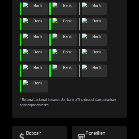
* Selama bank maintenance dan bank offline deposit dan penarikan
tidak dapat diproses
Deposit
Penarikan