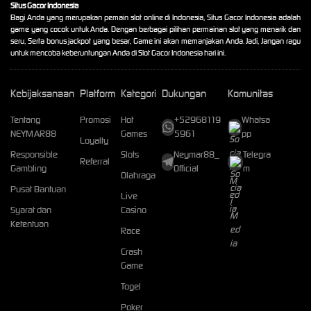
Situs Gacor Indonesia
Bagi Anda yang merupakan pemain slot online di Indonesia, Situs Gacor Indonesia adalah
game yang cocok untuk Anda. Dengan berbagai pilihan permainan slot yang menarik dan
seru, Serta bonus jackpot yang besar, Game ini akan memanjakan Anda. Jadi, Jangan ragu
untuk mencoba keberuntungan Anda di Slot Gacor Indonesia hari ini.
Kebijaksanaan
Platform
Kategori
Dukungan
Komunitas
Tentang
Promosi
Hot
+52968119
Whatsa
NEYMAR88
Games
5961
pp
Loyalty
Responsible
Slots
Neymar88_
Telegra
Referral
Gambling
Official
m
Olahraga
Pusat Bantuan
Live
Syarat dan
Casino
Ketentuan
Race
Crash
Game
Togel
Poker