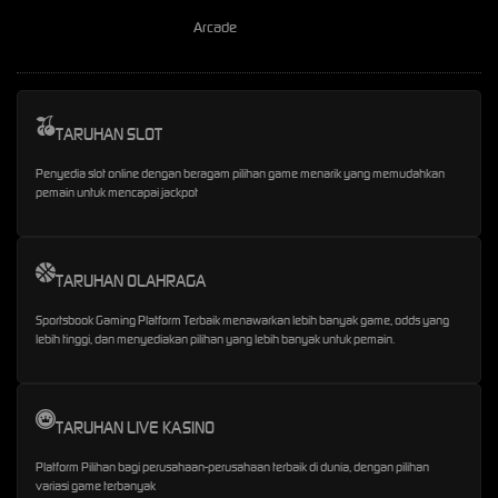
Arcade
TARUHAN SLOT
Penyedia slot online dengan beragam pilihan game menarik yang memudahkan
pemain untuk mencapai jackpot
TARUHAN OLAHRAGA
Sportsbook Gaming Platform Terbaik menawarkan lebih banyak game, odds yang
lebih tinggi, dan menyediakan pilihan yang lebih banyak untuk pemain.
TARUHAN LIVE KASINO
Platform Pilihan bagi perusahaan-perusahaan terbaik di dunia, dengan pilihan
variasi game terbanyak