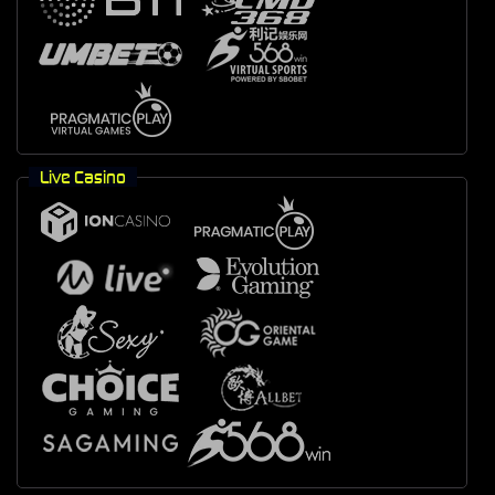
Live Casino