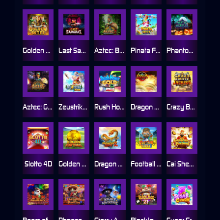
Golden Egypt
Last Samurai
Aztec: Bonus Hunt 2
Pinata Fest
Phantom Multiplier
Aztec: Gold Temple
Zeustrike Xmas
Rush Hour Gold
Dragon Chi’s Quest
Crazy Bounty: Jackpot
Slotto 4D
Golden Football
Dragon Chi's Quest 2
Football Fever
Cai Shen Fortune