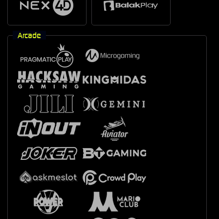
Arcade