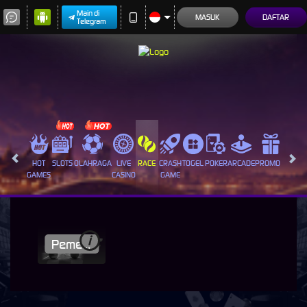
Main di
MASUK
DAFTAR
Telegram
HOT
SLOTS
OLAHRAGA
LIVE
RACE
CRASH
TOGEL
POKER
ARCADE
PROMOSI
GAMES
CASINO
GAME
i