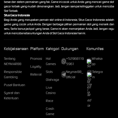
besar dan sistem permainan yang fair, Game ini cocok untuk Anda yang mencari game slot
gacor terbaik yang mudah dimenangkan. Jadi, Jangan sampai ketinggalan untuk mencoba
Slot Terbaik.
Situs Gacor Indonesia
Bagi Anda yang merupakan pemain slot online di Indonesia, Situs Gacor Indonesia adalah
game yang cocok untuk Anda. Dengan berbagai pilihan permainan slot yang menarik dan
seru, Serta bonus jackpot yang besar, Game ini akan memanjakan Anda. Jadi, Jangan ragu
untuk mencoba keberuntungan Anda di Slot Gacor Indonesia hari ini.
Kebijaksanaan
Platform
Kategori
Dukungan
Komunitas
Tentang
Promosi
Hot
+52968119
Whatsa
NEYMAR88
Games
5961
pp
Loyalty
Responsible
Slots
Neymar88_
Telegra
Referral
Gambling
Official
m
Olahraga
Pusat Bantuan
Live
Syarat dan
Casino
Ketentuan
Race
Crash
Game