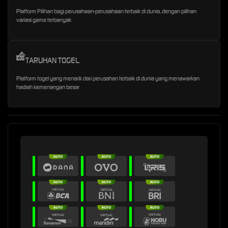
Platform Pilihan bagi perusahaan-perusahaan terbaik di dunia, dengan pilihan
variasi game terbanyak
TARUHAN TOGEL
Platform togel yang menarik dari perusahan terbaik di dunia yang menawarkan
hadiah kemenangan besar