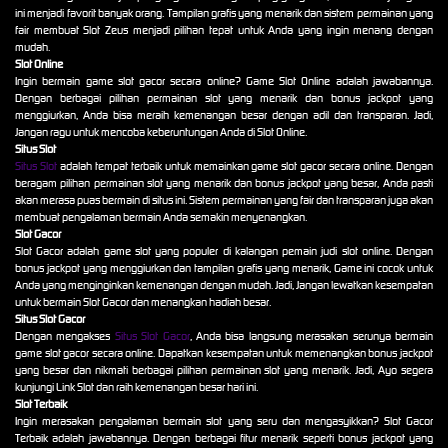
ini menjadi favorit banyak orang. Tampilan grafis yang menarik dan sistem permainan yang
fair membuat Slot Zeus menjadi pilihan tepat untuk Anda yang ingin menang dengan
mudah.
Slot Online
Ingin bermain game slot gacor secara online? Game Slot Online adalah jawabannya.
Dengan berbagai pilihan permainan slot yang menarik dan bonus jackpot yang
menggiurkan, Anda bisa meraih kemenangan besar dengan adil dan transparan. Jadi,
Jangan ragu untuk mencoba keberuntungan Anda di Slot Online.
Situs Slot
Situs Slot
adalah tempat terbaik untuk memainkan game slot gacor secara online. Dengan
beragam pilihan permainan slot yang menarik dan bonus jackpot yang besar, Anda pasti
akan merasa puas bermain di situs ini. Sistem permainan yang fair dan transparan juga akan
membuat pengalaman bermain Anda semakin menyenangkan.
Slot Gacor
Slot Gacor adalah game slot yang populer di kalangan pemain judi slot online. Dengan
bonus jackpot yang menggiurkan dan tampilan grafis yang menarik, Game ini cocok untuk
Anda yang menginginkan kemenangan dengan mudah. Jadi, Jangan lewatkan kesempatan
untuk bermain Slot Gacor dan menangkan hadiah besar.
Situs Slot Gacor
Dengan mengakses
Situs Slot Gacor
, Anda bisa langsung merasakan serunya bermain
game slot gacor secara online. Dapatkan kesempatan untuk memenangkan bonus jackpot
yang besar dan nikmati berbagai pilihan permainan slot yang menarik. Jadi, Ayo segera
kunjungi Link Slot dan raih kemenangan besar hari ini.
Slot Terbaik
Ingin merasakan pengalaman bermain slot yang seru dan mengasyikkan? Slot Gacor
Terbaik adalah jawabannya. Dengan berbagai fitur menarik seperti bonus jackpot yang