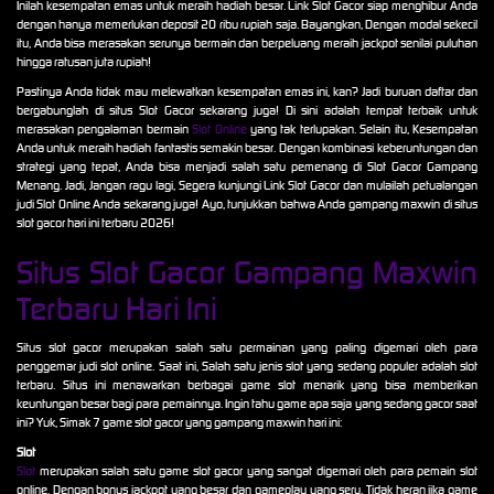
Inilah kesempatan emas untuk meraih hadiah besar. Link Slot Gacor siap menghibur Anda
dengan hanya memerlukan deposit 20 ribu rupiah saja. Bayangkan, Dengan modal sekecil
itu, Anda bisa merasakan serunya bermain dan berpeluang meraih jackpot senilai puluhan
hingga ratusan juta rupiah!
Pastinya Anda tidak mau melewatkan kesempatan emas ini, kan? Jadi buruan daftar dan
bergabunglah di situs Slot Gacor sekarang juga! Di sini adalah tempat terbaik untuk
merasakan pengalaman bermain
Slot Online
yang tak terlupakan. Selain itu, Kesempatan
Anda untuk meraih hadiah fantastis semakin besar. Dengan kombinasi keberuntungan dan
strategi yang tepat, Anda bisa menjadi salah satu pemenang di Slot Gacor Gampang
Menang. Jadi, Jangan ragu lagi, Segera kunjungi Link Slot Gacor dan mulailah petualangan
judi Slot Online Anda sekarang juga! Ayo, tunjukkan bahwa Anda gampang maxwin di situs
slot gacor hari ini terbaru 2026!
Situs Slot Gacor Gampang Maxwin
Terbaru Hari Ini
Situs slot gacor merupakan salah satu permainan yang paling digemari oleh para
penggemar judi slot online. Saat ini, Salah satu jenis slot yang sedang populer adalah slot
terbaru. Situs ini menawarkan berbagai game slot menarik yang bisa memberikan
keuntungan besar bagi para pemainnya. Ingin tahu game apa saja yang sedang gacor saat
ini? Yuk, Simak 7 game slot gacor yang gampang maxwin hari ini:
Slot
Slot
merupakan salah satu game slot gacor yang sangat digemari oleh para pemain slot
online. Dengan bonus jackpot yang besar dan gameplay yang seru, Tidak heran jika game