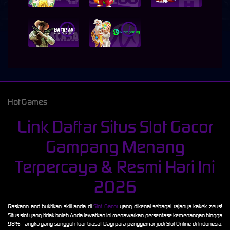
i
i
Hot Games
Link Daftar Situs Slot Gacor
Gampang Menang
Terpercaya & Resmi Hari Ini
2026
Gaskann and buktikan skill anda di
Slot Gacor
yang dikenal sebagai rajanya kakek zeus!
Situs slot yang tidak boleh Anda lewatkan ini menawarkan persentase kemenangan hingga
98% - angka yang sungguh luar biasa! Bagi para penggemar judi Slot Online di Indonesia,