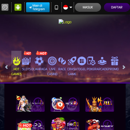
Main di
MASUK
DAFTAR
Telegram
HOT
SLOTS
OLAHRAGA
LIVE
RACE
CRASH
TOGEL
POKER
ARCADE
PROMOSI
GAMES
CASINO
GAME
i
i
i
i
i
i