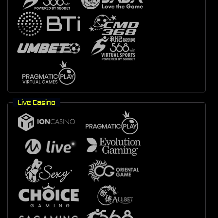
Live Casino