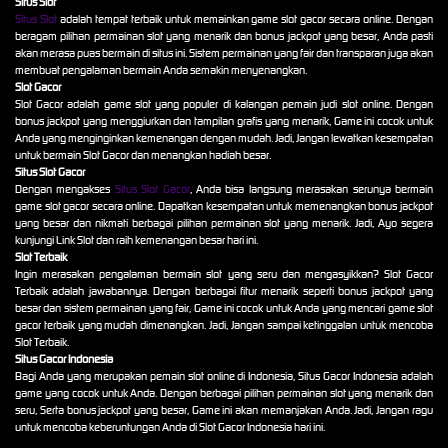
Situs Slot
Situs Slot
adalah tempat terbaik untuk memainkan game slot gacor secara online. Dengan
beragam pilihan permainan slot yang menarik dan bonus jackpot yang besar, Anda pasti
akan merasa puas bermain di situs ini. Sistem permainan yang fair dan transparan juga akan
membuat pengalaman bermain Anda semakin menyenangkan.
Slot Gacor
Slot Gacor adalah game slot yang populer di kalangan pemain judi slot online. Dengan
bonus jackpot yang menggiurkan dan tampilan grafis yang menarik, Game ini cocok untuk
Anda yang menginginkan kemenangan dengan mudah. Jadi, Jangan lewatkan kesempatan
untuk bermain Slot Gacor dan menangkan hadiah besar.
Situs Slot Gacor
Dengan mengakses
Situs Slot Gacor
, Anda bisa langsung merasakan serunya bermain
game slot gacor secara online. Dapatkan kesempatan untuk memenangkan bonus jackpot
yang besar dan nikmati berbagai pilihan permainan slot yang menarik. Jadi, Ayo segera
kunjungi Link Slot dan raih kemenangan besar hari ini.
Slot Terbaik
Ingin merasakan pengalaman bermain slot yang seru dan mengasyikkan? Slot Gacor
Terbaik adalah jawabannya. Dengan berbagai fitur menarik seperti bonus jackpot yang
besar dan sistem permainan yang fair, Game ini cocok untuk Anda yang mencari game slot
gacor terbaik yang mudah dimenangkan. Jadi, Jangan sampai ketinggalan untuk mencoba
Slot Terbaik.
Situs Gacor Indonesia
Bagi Anda yang merupakan pemain slot online di Indonesia, Situs Gacor Indonesia adalah
game yang cocok untuk Anda. Dengan berbagai pilihan permainan slot yang menarik dan
seru, Serta bonus jackpot yang besar, Game ini akan memanjakan Anda. Jadi, Jangan ragu
untuk mencoba keberuntungan Anda di Slot Gacor Indonesia hari ini.