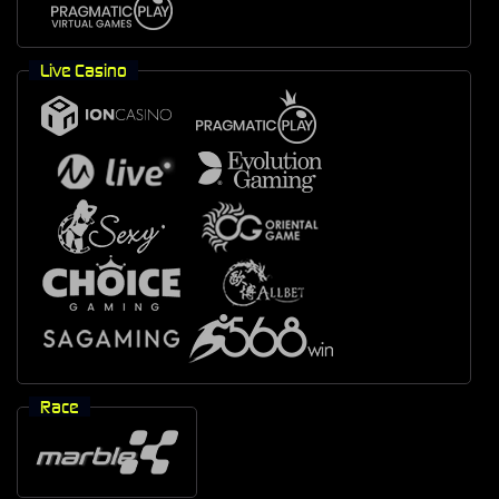
Live Casino
Race