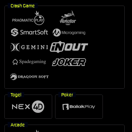
Crash Game
Togel
Poker
Arcade