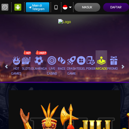
Main di
MASUK
DAFTAR
Telegram
HOT
SLOTS
OLAHRAGA
LIVE
RACE
CRASH
TOGEL
POKER
ARCADE
PROMOSI
GAMES
CASINO
GAME