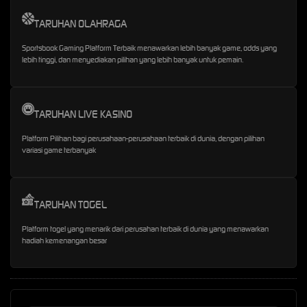
TARUHAN OLAHRAGA
Sportsbook Gaming Platform Terbaik menawarkan lebih banyak game, odds yang
lebih tinggi, dan menyediakan pilihan yang lebih banyak untuk pemain.
TARUHAN LIVE KASINO
Platform Pilihan bagi perusahaan-perusahaan terbaik di dunia, dengan pilihan
variasi game terbanyak
TARUHAN TOGEL
Platform togel yang menarik dari perusahan terbaik di dunia yang menawarkan
hadiah kemenangan besar