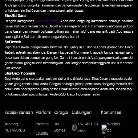
bonus jackpot yang menggiurkan dan tampilan grafis yang menarik, Game ini cocok untuk
Anda yang menginginkan kemenangan dengan mudah. Jadi, Jangan lewatkan kesempatan
untuk bermain Slot Gacor dan menangkan hadiah besar.
Situs Slot Gacor
Dengan mengakses
Situs Slot Gacor
, Anda bisa langsung merasakan serunya bermain
game slot gacor secara online. Dapatkan kesempatan untuk memenangkan bonus jackpot
yang besar dan nikmati berbagai pilihan permainan slot yang menarik. Jadi, Ayo segera
kunjungi Link Slot dan raih kemenangan besar hari ini.
Slot Terbaik
Ingin merasakan pengalaman bermain slot yang seru dan mengasyikkan? Slot Gacor
Terbaik adalah jawabannya. Dengan berbagai fitur menarik seperti bonus jackpot yang
besar dan sistem permainan yang fair, Game ini cocok untuk Anda yang mencari game slot
gacor terbaik yang mudah dimenangkan. Jadi, Jangan sampai ketinggalan untuk mencoba
Slot Terbaik.
Situs Gacor Indonesia
Bagi Anda yang merupakan pemain slot online di Indonesia, Situs Gacor Indonesia adalah
game yang cocok untuk Anda. Dengan berbagai pilihan permainan slot yang menarik dan
seru, Serta bonus jackpot yang besar, Game ini akan memanjakan Anda. Jadi, Jangan ragu
untuk mencoba keberuntungan Anda di Slot Gacor Indonesia hari ini.
Kebijaksanaan
Platform
Kategori
Dukungan
Komunitas
Tentang
Promosi
Hot
+52968119
Whatsa
NEYMAR88
Games
5961
pp
Loyalty