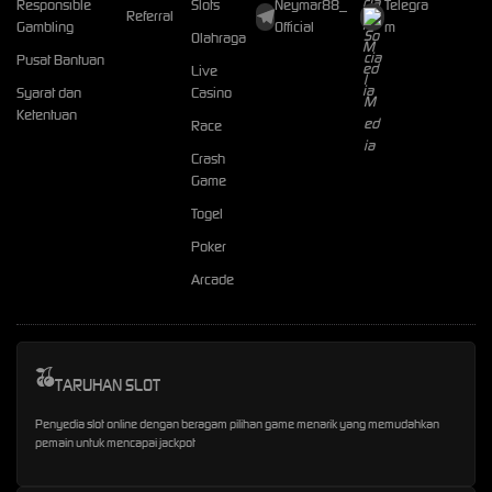
Responsible
Slots
Neymar88_
Telegra
Referral
Gambling
Official
m
Olahraga
Pusat Bantuan
Live
Syarat dan
Casino
Ketentuan
Race
Crash
Game
Togel
Poker
Arcade
TARUHAN SLOT
Penyedia slot online dengan beragam pilihan game menarik yang memudahkan
pemain untuk mencapai jackpot