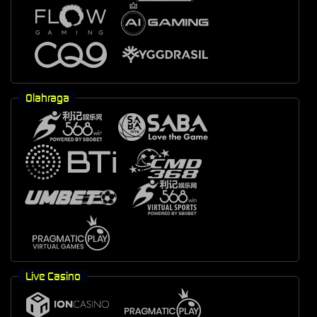
Olahraga
Live Casino