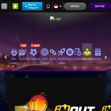
Main di
MASUK
DAFTAR
Telegram
HOT
SLOTS
OLAHRAGA
LIVE
RACE
CRASH
TOGEL
POKER
ARCADE
PROMOSI
GAMES
CASINO
GAME