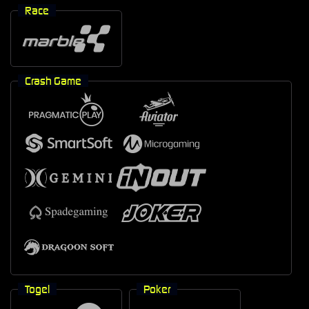
Race
Crash Game
Togel
Poker