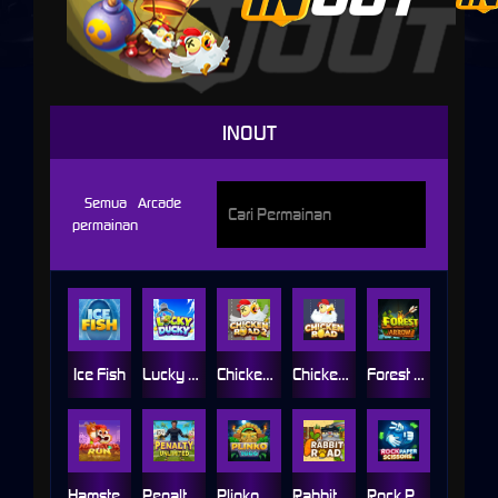
INOUT
Semua
Arcade
permainan
Ice Fish
Lucky Ducky
Chicken Road 2.0
Chicken Road
Forest Arrow
Hamster Run
Penalty Unlimited
Plinko Aztec
Rabbit Road
Rock Paper Scissors