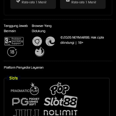
Rata-rata 1 Menit
Rata-rata 1 Menit
Tanggung Jawab
Browser Yang
Bermain
Didukung
©2026 NEYMAR88. Hak cipta
dilindungi | 18+
Platform Penyedia Layanan
Slots