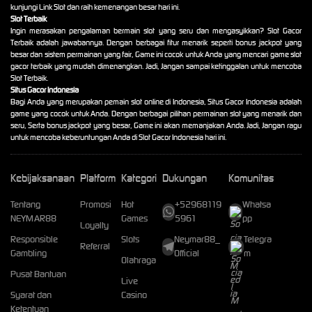
kunjungi Link Slot dan raih kemenangan besar hari ini.
Slot Terbaik
Ingin merasakan pengalaman bermain slot yang seru dan mengasyikkan? Slot Gacor
Terbaik adalah jawabannya. Dengan berbagai fitur menarik seperti bonus jackpot yang
besar dan sistem permainan yang fair, Game ini cocok untuk Anda yang mencari game slot
gacor terbaik yang mudah dimenangkan. Jadi, Jangan sampai ketinggalan untuk mencoba
Slot Terbaik.
Situs Gacor Indonesia
Bagi Anda yang merupakan pemain slot online di Indonesia, Situs Gacor Indonesia adalah
game yang cocok untuk Anda. Dengan berbagai pilihan permainan slot yang menarik dan
seru, Serta bonus jackpot yang besar, Game ini akan memanjakan Anda. Jadi, Jangan ragu
untuk mencoba keberuntungan Anda di Slot Gacor Indonesia hari ini.
Kebijaksanaan
Platform
Kategori
Dukungan
Komunitas
Tentang
Promosi
Hot
+52968119
Whatsa
NEYMAR88
Games
5961
pp
Loyalty
Responsible
Slots
Neymar88_
Telegra
Referral
Gambling
Official
m
Olahraga
Pusat Bantuan
Live
Syarat dan
Casino
Ketentuan