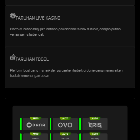
TARUHAN LIVE KASINO
Platform Pilihan bagi perusahaan-perusahaan terbaik di dunia, dengan pilihan
variasi game terbanyak
TARUHAN TOGEL
Platform togel yang menarik dari perusahan terbaik di dunia yang menawarkan
hadiah kemenangan besar