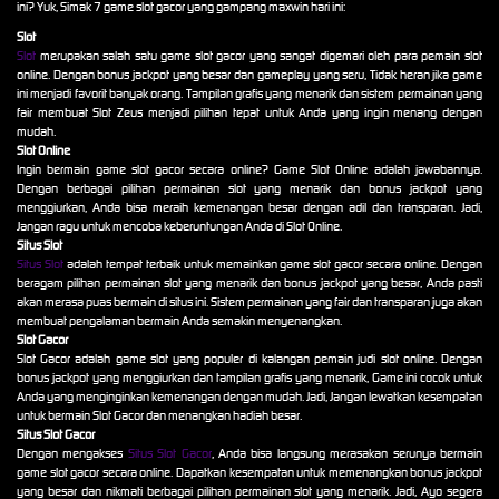
ini? Yuk, Simak 7 game slot gacor yang gampang maxwin hari ini:
Slot
Slot
merupakan salah satu game slot gacor yang sangat digemari oleh para pemain slot
online. Dengan bonus jackpot yang besar dan gameplay yang seru, Tidak heran jika game
ini menjadi favorit banyak orang. Tampilan grafis yang menarik dan sistem permainan yang
fair membuat Slot Zeus menjadi pilihan tepat untuk Anda yang ingin menang dengan
mudah.
Slot Online
Ingin bermain game slot gacor secara online? Game Slot Online adalah jawabannya.
Dengan berbagai pilihan permainan slot yang menarik dan bonus jackpot yang
menggiurkan, Anda bisa meraih kemenangan besar dengan adil dan transparan. Jadi,
Jangan ragu untuk mencoba keberuntungan Anda di Slot Online.
Situs Slot
Situs Slot
adalah tempat terbaik untuk memainkan game slot gacor secara online. Dengan
beragam pilihan permainan slot yang menarik dan bonus jackpot yang besar, Anda pasti
akan merasa puas bermain di situs ini. Sistem permainan yang fair dan transparan juga akan
membuat pengalaman bermain Anda semakin menyenangkan.
Slot Gacor
Slot Gacor adalah game slot yang populer di kalangan pemain judi slot online. Dengan
bonus jackpot yang menggiurkan dan tampilan grafis yang menarik, Game ini cocok untuk
Anda yang menginginkan kemenangan dengan mudah. Jadi, Jangan lewatkan kesempatan
untuk bermain Slot Gacor dan menangkan hadiah besar.
Situs Slot Gacor
Dengan mengakses
Situs Slot Gacor
, Anda bisa langsung merasakan serunya bermain
game slot gacor secara online. Dapatkan kesempatan untuk memenangkan bonus jackpot
yang besar dan nikmati berbagai pilihan permainan slot yang menarik. Jadi, Ayo segera