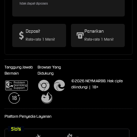
tidak dapat diproses
Deposit
Penarikan
Rata-rata 1 Menit
Rata-rata 1 Menit
Tanggung Jawab
Browser Yang
Bermain
Didukung
©2026 NEYMAR88. Hak cipta
dilindungi | 18+
Platform Penyedia Layanan
Slots