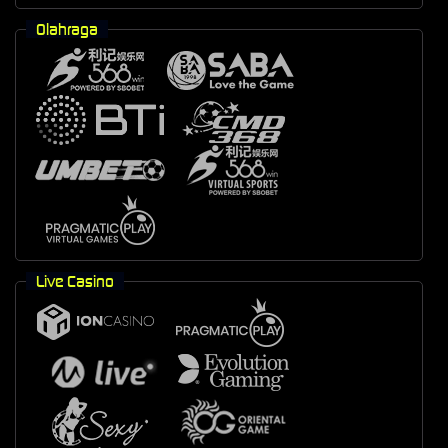
Olahraga
Live Casino