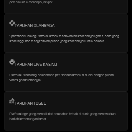
pemain untuk mencapai jackpot
TARUHAN OLAHRAGA
Sportsbook Gaming Platform Terbaik menawarkan lebih banyak game, odds yang
lebih tinggi, dan menyediakan pilihan yang lebih banyak untuk pemain.
TARUHAN LIVE KASINO
Platform Pilihan bagi perusahaan-perusahaan terbaik di dunia, dengan pilihan
variasi game terbanyak
TARUHAN TOGEL
Platform togel yang menarik dari perusahan terbaik di dunia yang menawarkan
hadiah kemenangan besar