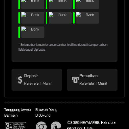
* Selama bank maintenance dan bank offline deposit dan penarikan
tidak dapat diproses
Deposit
Penarikan
Rata-rata 1 Menit
Rata-rata 1 Menit
Tanggung Jawab
Browser Yang
Bermain
Didukung
©2026 NEYMAR88. Hak cipta
dilindungi | 18+