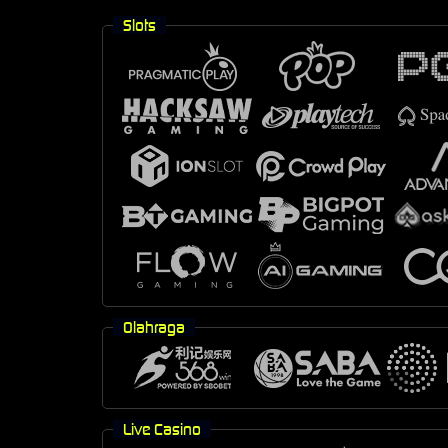
Slots
Olahraga
Live Casino