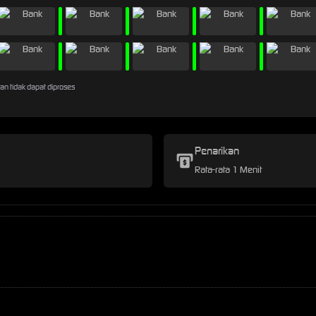
an tidak dapat diproses
Penarikan
Rata-rata 1 Menit