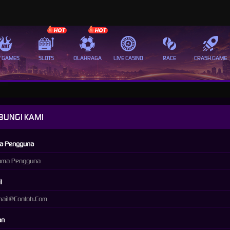
T GAMES
SLOTS
OLAHRAGA
LIVE CASINO
RACE
CRASH GAME
BUNGI KAMI
a Pengguna
l
an