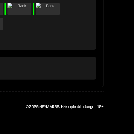
©2026 NEYMAR88. Hak cipta dilindungi | 18+