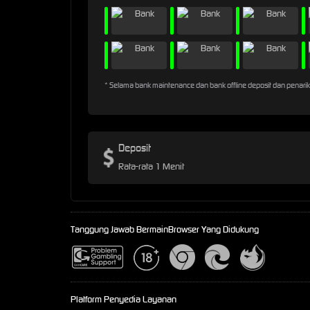
* Selama bank maintenance dan bank offline deposit dan penarik
Deposit
Rata-rata 1 Menit
Tanggung Jawab Bermain
Browser Yang Didukung
Platform Penyedia Layanan