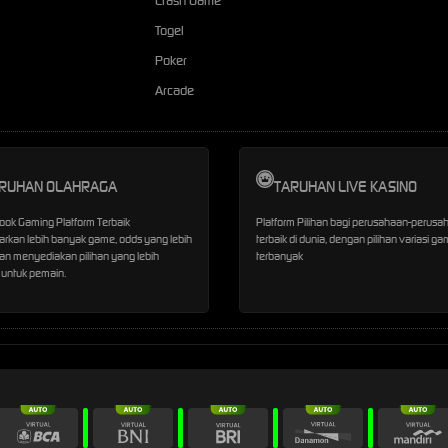
Crash Game
Togel
Poker
Arcade
RUHAN OLAHRAGA
TARUHAN LIVE KASINO
ook Gaming Platform Terbaik
Platform Pilihan bagi perusahaan-perusa
kan lebih banyak game, odds yang lebih
terbaik di dunia, dengan pilihan variasi g
 dan menyediakan pilihan yang lebih
terbanyak
untuk pemain.