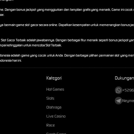
online. Dengan bonus jackpot yang menggiurkan dan tampilan grafis yang menarik, Game ini c
ar.
ya bermain game slot gacor secara online. Dapatkan kesempatan untuk memenangkan bonus jackp
ot Gacor Terbaik adalah jawabannya. Dengan berbagai fitur menarik seperti bonus jackpot ya
pai ketinggalan untuk mencoba Slot Terbaik.
Indonesia adalah game yang cocok untuk Anda. Dengan berbagai pilihan permainan slot yang men
onesia hari ini.
Kategori
Dukungan
Hot Games
+5296
Slots
Neymar
Olahraga
Live Casino
Race